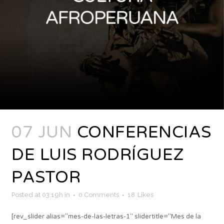
07 JUN
CONFERENCIAS
DE LUIS RODRÍGUEZ
PASTOR
Posted at 03:19h
in
0 Comments
18
Likes
[rev_slider alias="mes-de-las-letras-1" slidertitle="Mes de la