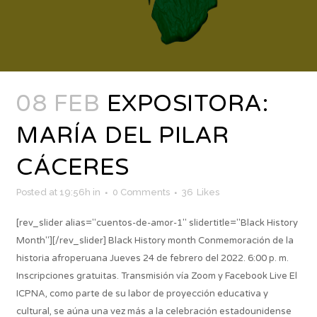
08 FEB
EXPOSITORA:
MARÍA DEL PILAR
CÁCERES
Posted at 19:56h
in
0 Comments
36
Likes
[rev_slider alias="cuentos-de-amor-1" slidertitle="Black History
Month"][/rev_slider] Black History month Conmemoración de la
historia afroperuana Jueves 24 de febrero del 2022. 6:00 p. m.
Inscripciones gratuitas. Transmisión vía Zoom y Facebook Live El
ICPNA, como parte de su labor de proyección educativa y
cultural, se aúna una vez más a la celebración estadounidense