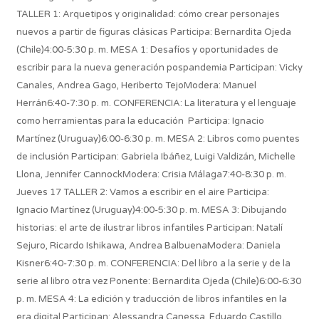
TALLER 1: Arquetipos y originalidad: cómo crear personajes
nuevos a partir de figuras clásicas Participa: Bernardita Ojeda
(Chile)4:00-5:30 p. m. MESA 1: Desafíos y oportunidades de
escribir para la nueva generación pospandemia Participan: Vicky
Canales, Andrea Gago, Heriberto TejoModera: Manuel
Herrán6:40-7:30 p. m. CONFERENCIA: La literatura y el lenguaje
como herramientas para la educación Participa: Ignacio
Martínez (Uruguay)6:00-6:30 p. m. MESA 2: Libros como puentes
de inclusión Participan: Gabriela Ibáñez, Luigi Valdizán, Michelle
Llona, Jennifer CannockModera: Crisia Málaga7:40-8:30 p. m.
Jueves 17 TALLER 2: Vamos a escribir en el aire Participa:
Ignacio Martínez (Uruguay)4:00-5:30 p. m. MESA 3: Dibujando
historias: el arte de ilustrar libros infantiles Participan: Natalí
Sejuro, Ricardo Ishikawa, Andrea BalbuenaModera: Daniela
Kisner6:40-7:30 p. m. CONFERENCIA: Del libro a la serie y de la
serie al libro otra vez Ponente: Bernardita Ojeda (Chile)6:00-6:30
p. m. MESA 4: La edición y traducción de libros infantiles en la
era digital Participan: Alessandra Canessa, Eduardo Castillo,