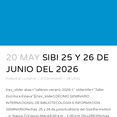
20 MAY
SIBI 25 Y 26 DE
JUNIO DEL 2026
Posted at 11:29h
in
0 Comments
18
Likes
[rev_slider alias="talleres-verano-2026-1" slidertitle="Taller
Escritura Eslava"][/rev_slider] DÉCIMO SEMINARIO
INTERNACIONAL DE BIBLIOTECOLOGÍA E INFORMACIÓN
SEMINARIOFechas: 25 y 26 de junioAuditorio del Goethe-Institut
- Jr. Nazca 722Jesús María9:00 a.m. - 1:00 p.m.TALLERESFechas: