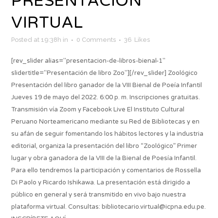
PRESENTACIÓN
VIRTUAL
Posted at 19:38h
in
0 Comments
36
Likes
[rev_slider alias="presentacion-de-libros-bienal-1"
slidertitle="Presentación de libro Zoo"][/rev_slider] Zoológico
Presentación del libro ganador de la VIII Bienal de Poeía Infantil
Jueves 19 de mayo del 2022. 6:00 p. m. Inscripciones gratuitas.
Transmisión vía Zoom y Facebook Live El Instituto Cultural
Peruano Norteamericano mediante su Red de Bibliotecas y en
su afán de seguir fomentando los hábitos lectores y la industria
editorial, organiza la presentación del libro “Zoológico” Primer
lugar y obra ganadora de la VIII de la Bienal de Poesía Infantil.
Para ello tendremos la participación y comentarios de Rossella
Di Paolo y Ricardo Ishikawa. La presentación está dirigido a
público en general y será transmitido en vivo bajo nuestra
plataforma virtual. Consultas: bibliotecario.virtual@icpna.edu.pe.