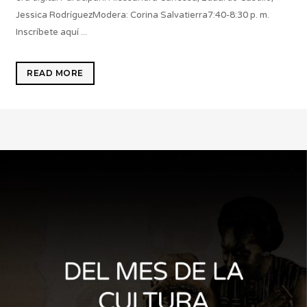
Jessica RodríguezModera: Corina Salvatierra7:40-8:30 p. m.
Inscríbete aquí ...
READ MORE