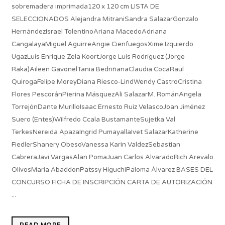
sobremadera imprimada120 x 120 cm LISTA DE
SELECCIONADOS Alejandra MitraniSandra SalazarGonzalo
HernándezIsrael TolentinoAriana MacedoAdriana
CangalayaMiguel AguirreAngie CienfuegosXime Izquierdo
UgazLuis Enrique Zela KoortJorge Luis Rodríguez (Jorge
Raka)Aileen GavonelTania BedriñanaClaudia CocaRaul
QuirogaFelipe MoreyDiana Riesco-LindWendy CastroCristina
Flores PescoránPierina MásquezAli SalazarM. RománAngela
TorrejónDante MurilloIsaac Ernesto Ruiz VelascoJoan Jiménez
Suero (Entes)Wilfredo Ccala BustamanteSujetka Val
TerkesNereida ApazaIngrid PumayallaIvet SalazarKatherine
FiedlerShanery ObesoVanessa Karin ValdezSebastian
CabreraJavi VargasAlan PomaJuan Carlos AlvaradoRich Arevalo
OlivosMaria AbaddonPatssy HiguchiPaloma Álvarez BASES DEL
CONCURSO FICHA DE INSCRIPCIÓN CARTA DE AUTORIZACIÓN
...
READ MORE