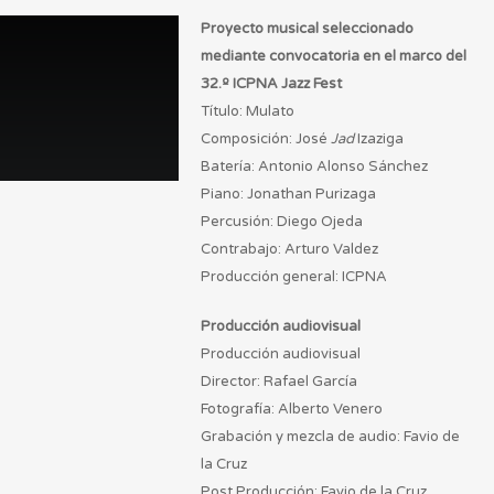
Proyecto musical seleccionado
mediante convocatoria en el marco del
32.º ICPNA Jazz Fest
Título: Mulato
Composición: José
Jad
Izaziga
Batería: Antonio Alonso Sánchez
Piano: Jonathan Purizaga
Percusión: Diego Ojeda
Contrabajo: Arturo Valdez
Producción general: ICPNA
Producción audiovisual
Producción audiovisual
Director: Rafael García
Fotografía: Alberto Venero
Grabación y mezcla de audio: Favio de
la Cruz
Post Producción: Favio de la Cruz