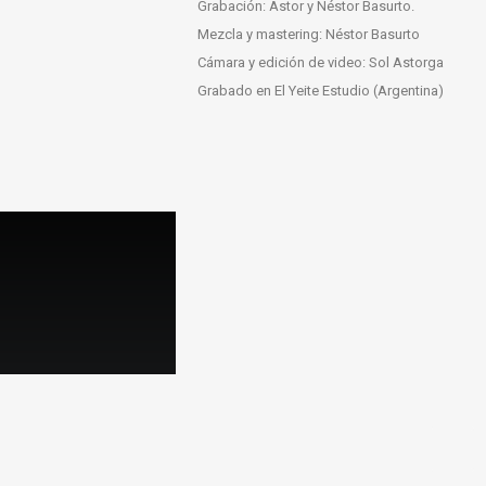
Grabación: Astor y Néstor Basurto.
Mezcla y mastering: Néstor Basurto
Cámara y edición de video: Sol Astorga
Grabado en El Yeite Estudio (Argentina)