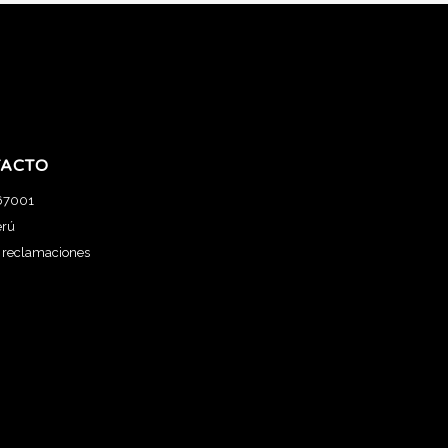
ACTO
67001
erú
e reclamaciones