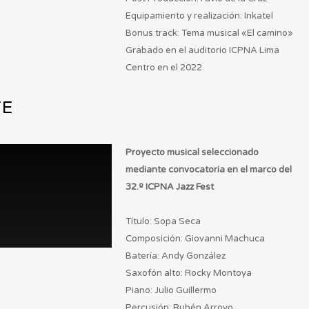
Equipamiento y realización: Inkatel
Bonus track: Tema musical «El camino»
Grabado en el auditorio ICPNA Lima
Centro en el 2022.
TE
Proyecto musical seleccionado
mediante convocatoria en el marco del
32.º ICPNA Jazz Fest
Título: Sopa Seca
Composición: Giovanni Machuca
Batería: Andy González
Saxofón alto: Rocky Montoya
Piano: Julio Guillermo
Percusión: Rubén Arroyo