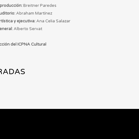
 producción:
Breitner Paredes
uditorio:
Abraham Martínez
ística y ejecutiva:
Ana Celia Salazar
eneral:
Alberto Servat
cción del ICPNA Cultural
RRADAS