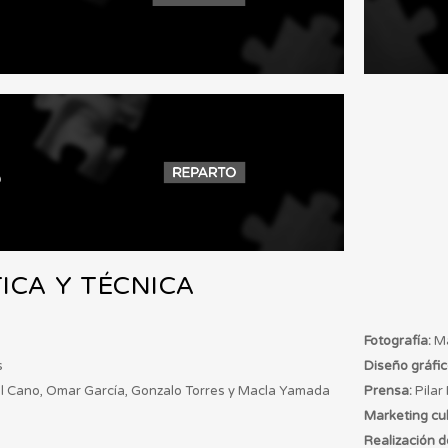
TICA Y TÉCNICA
Fotografía:
Ma
s
Diseño gráfic
el Cano, Omar García, Gonzalo Torres y Macla Yamada
Prensa:
Pilar
Marketing cul
Realización d