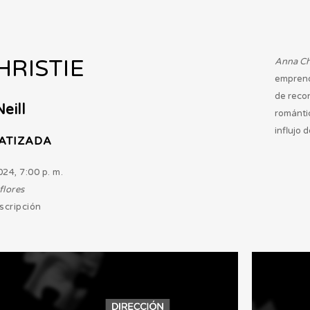
RISTIE
Anna Chr
emprend
de recon
eill
romántic
influjo 
ATIZADA
024, 7:00 p. m.
flores
nscripción