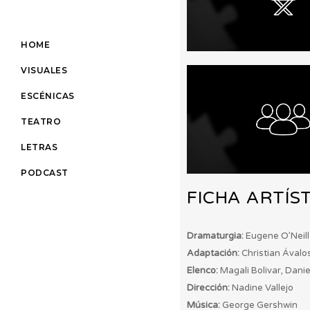
HOME
VISUALES
ESCÉNICAS
TEATRO
LETRAS
PODCAST
FICHA ARTÍS
Dramaturgia:
Eugene O’Neill
Adaptación:
Christian Ávalo
Elenco:
Magali Bolivar, Dani
Dirección:
Nadine Vallejo
Música:
George Gershwin