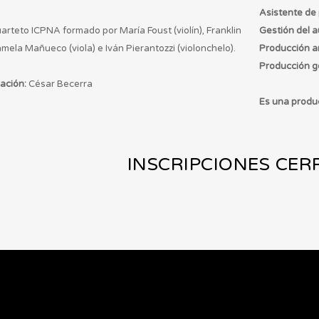
Asistente de
arteto ICPNA formado por María Foust (violín), Franklin
Gestión del a
Pamela Mañueco (viola) e Iván Pierantozzi (violonchelo).
Producción art
Producción g
ación:
César Becerra
Es una produ
INSCRIPCIONES CE