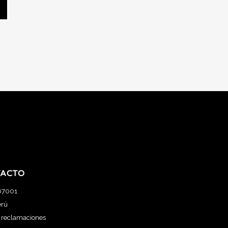
ACTO
67001
erú
e reclamaciones