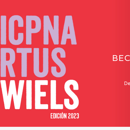
BEC
De