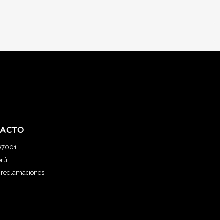
ACTO
67001
erú
e reclamaciones