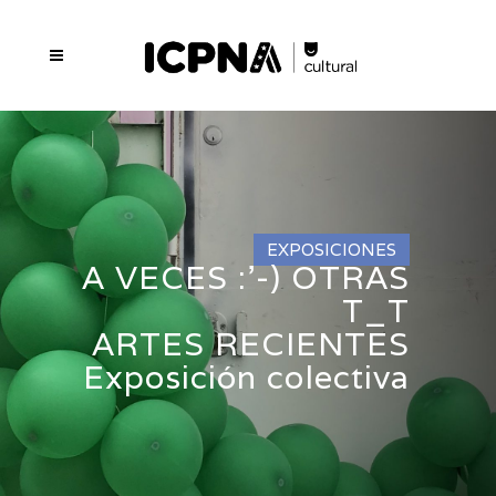
EXPOSICIONES
A VECES :'-) OTRAS
T_T
ARTES RECIENTES
Exposición colectiva