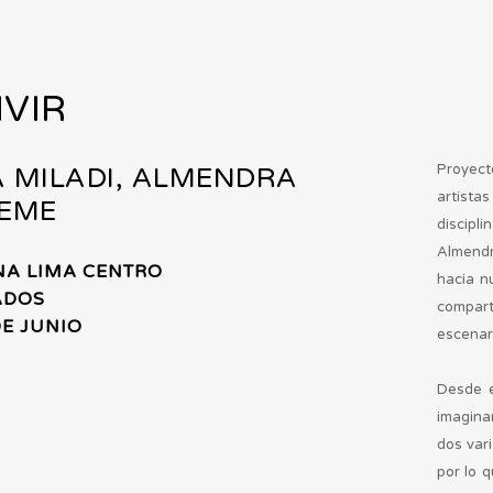
VIR
Proyect
 MILADI, ALMENDRA
artista
 EME
discipl
Almendr
NA LIMA CENTRO
hacia n
ADOS
compart
 DE JUNIO
escenar
Desde e
imagina
dos var
por lo q