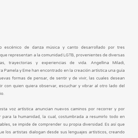
o escénico de danza música y canto desarrollado por tres
s que representan a la comunidad LGTB, provenientes de diversas
inas, trayectorias y experiencias de vida. Angellina Miladi,
a Pamela y Eme han encontrado en la creación artística una guía
uevas formas de pensar, de sentir y de vivir, las cuales desean
ir con quien quiera observar, escuchar y vibrar al otro lado del
io.
sta voz artística anuncian nuevos caminos por recorrer y por
r para la humanidad, la cual, costumbrada a resumirlo todo en
iables, se impide de comprender su propia diversidad. Es así que
ue los artistas dialogan desde sus lenguajes artísticos, creando